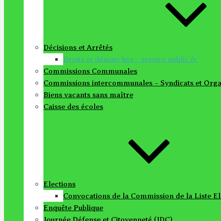
Décisions et Arrêtés
Droits et démarches – service public.fr
Commissions Communales
Commissions intercommunales – Syndicats et Orga
Biens vacants sans maître
Caisse des écoles
Elections
Convocations de la Commission de la Liste El
Enquête Publique
Journée Défense et Citoyenneté (JDC)