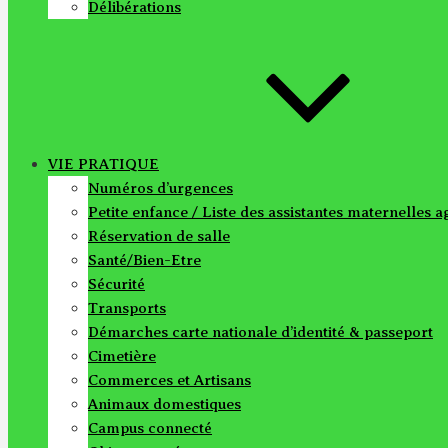
Délibérations
VIE PRATIQUE
Numéros d’urgences
Petite enfance / Liste des assistantes maternelles 
Réservation de salle
Santé/Bien-Etre
Sécurité
Transports
Démarches carte nationale d’identité & passeport
Cimetière
Commerces et Artisans
Animaux domestiques
Campus connecté